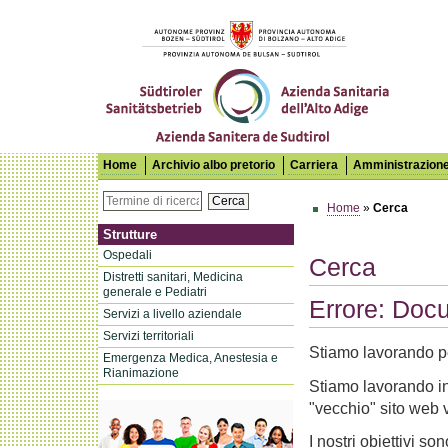
Azienda Sanitaria dell'Alto Adige
Home
Archivio albo pretorio
Carriera
Amministrazione
Cerca
Home
»
Cerca
Strutture
Ospedali
Cerca
Distretti sanitari, Medicina
generale e Pediatri
Errore: Doc
Servizi a livello aziendale
Servizi territoriali
Stiamo lavorando p
Emergenza Medica, Anestesia e
Rianimazione
Stiamo lavorando in
"vecchio" sito web 
I nostri obiettivi so