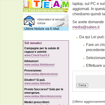
laptop, sul PC e su
aggiornati. In quest
chiediamo quindi l
Se avete domande o
media@sabes.it
Da qui Lei puó:
Siti tematici
Fare un cli
Campagne per la salute di
precedente
ragazzi e uomini:
www.CheckYourX.it
Selezionar
Infotumori:
www.asdaa.it/infotumori
Effettuare 
Prevenzione:
www.asdaa.it/prevenzione
Disdire? Si può.
www.asdaa.it/disdire
Cerca
Pronto Soccorso? Solo per le
emergenze.
www.asdaa.it/prontosoccorso
(Ultimo aggiornament
Medici prescrittori: