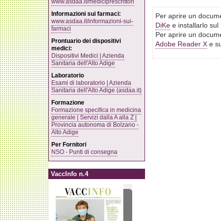
www.asdaa.it/mediciprescrittori
Informazioni sui farmaci:
Per aprire un docume
www.asdaa.it/informazioni-sui-
DiKe
e installarlo su
farmaci
Per aprire un docume
Prontuario dei dispositivi
Adobe Reader X
e su
medici:
Dispositivi Medici | Azienda
Sanitaria dell'Alto Adige
Laboratorio
Esami di laboratorio | Azienda
Sanitaria dell'Alto Adige (asdaa.it)
Formazione
Formazione specifica in medicina
generale | Servizi dalla A alla Z |
Provincia autonoma di Bolzano -
Alto Adige
Per Fornitori
NSO - Punti di consegna
VaccInfo n.4