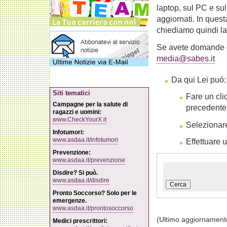
laptop, sul PC e su
aggiornati. In quest
chiediamo quindi l
Se avete domande o
media@sabes.it
Da qui Lei puó:
Siti tematici
Fare un cli
Campagne per la salute di
precedente
ragazzi e uomini:
www.CheckYourX.it
Selezionar
Infotumori:
www.asdaa.it/infotumori
Effettuare 
Prevenzione:
www.asdaa.it/prevenzione
Disdire? Si può.
www.asdaa.it/disdire
Cerca
Pronto Soccorso? Solo per le
emergenze.
www.asdaa.it/prontosoccorso
(Ultimo aggiornament
Medici prescrittori: