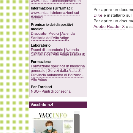
www.asdaa.it/mediciprescrittori
Informazioni sui farmaci:
Per aprire un docume
www.asdaa.it/informazioni-sui-
DiKe
e installarlo su
farmaci
Per aprire un docume
Prontuario dei dispositivi
Adobe Reader X
e su
medici:
Dispositivi Medici | Azienda
Sanitaria dell'Alto Adige
Laboratorio
Esami di laboratorio | Azienda
Sanitaria dell'Alto Adige (asdaa.it)
Formazione
Formazione specifica in medicina
generale | Servizi dalla A alla Z |
Provincia autonoma di Bolzano -
Alto Adige
Per Fornitori
NSO - Punti di consegna
VaccInfo n.4