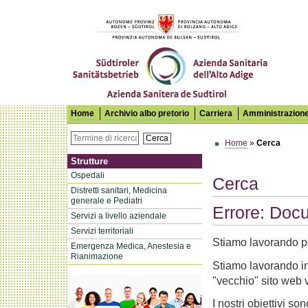
Azienda Sanitaria dell'Alto Adige
Home
Archivio albo pretorio
Carriera
Amministrazione
Cerca
Home
»
Cerca
Strutture
Ospedali
Cerca
Distretti sanitari, Medicina
generale e Pediatri
Errore: Doc
Servizi a livello aziendale
Servizi territoriali
Stiamo lavorando p
Emergenza Medica, Anestesia e
Rianimazione
Stiamo lavorando in
"vecchio" sito web 
I nostri obiettivi so