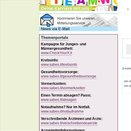
Themenportale
Kampagne für Jungen- und
Männergesundheit:
www.CheckYourX.it
Krebsinfo:
www.sabes.it/krebsinfo
(Letzt
Gesundheitsvorsorge:
www.sabes.it/gesundheitsvorsorge
Um d
Vormerkzeiten:
Um d
www.sabes.it/vormerkzeiten
Einen Termin absagen? Passt.
www.sabes.it/absagen
Notaufnahme? Nur im Notfall.
www.sabes.it/notaufnahme
Verschreibende Ärztinnen und Ärzte:
www.sabes.it/verschreibendeaerzte
Arzneimittelinformationen: