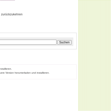
te zurückzukehren
Suchen
stallieren.
ere Version herunterladen und installieren.