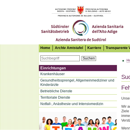
Südtiroler Sanitätsbetrieb
Home
Archiv Amtstafel
Karriere
Transparente 
Suchen
H
Einrichtungen
Krankenhäuser
Su
Gesundheitssprengel, Allgemeinmediziner und
Kinderärzte
Feh
Betriebliche Dienste
Territoriale Dienste
Unser
Notfall-, Anästhesie und Intensivmedizin
Wir a
Ziele
immer
Verst
Wenn 