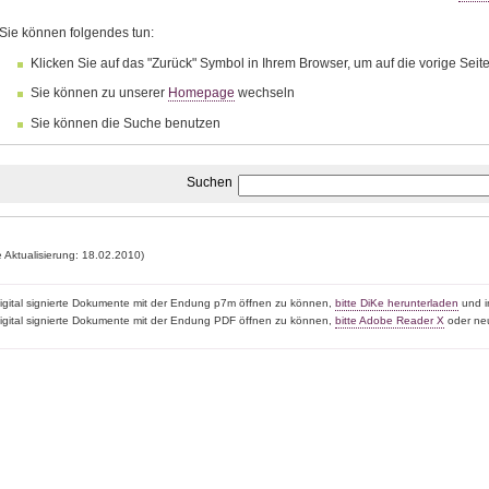
Sie können folgendes tun:
Klicken Sie auf das "Zurück" Symbol in Ihrem Browser, um auf die vorige Sei
Sie können zu unserer
Homepage
wechseln
Sie können die Suche benutzen
Suchen
e Aktualisierung: 18.02.2010)
igital signierte Dokumente mit der Endung p7m öffnen zu können,
bitte DiKe herunterladen
und in
igital signierte Dokumente mit der Endung PDF öffnen zu können,
bitte Adobe Reader X
oder neu