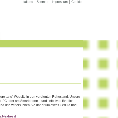
Italiano
Sitemap
Impressum
Cookie
nsere „alte“ Website in den verdienten Ruhestand. Unsere
and-PC oder am Smartphone – und selbstverständlich
es rund und wir ersuchen Sie daher um etwas Geduld und
a@sabes.it