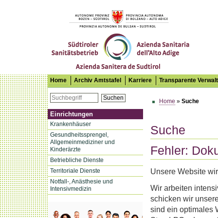
Südtiroler Sanitätsbetrieb
Home
Archiv Amtstafel
Karriere
Transparente Verwal
Suchen
Home
»
Suche
Einrichtungen
Krankenhäuser
Suche
Gesundheitssprengel,
Allgemeinmediziner und
Fehler: Dok
Kinderärzte
Betriebliche Dienste
Unsere Website wird
Territoriale Dienste
Notfall-, Anästhesie und
Wir arbeiten intens
Intensivmedizin
schicken wir unsere
sind ein optimales