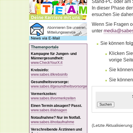
Stand-PC oder am S
In dieser Phase der
ersuchen Sie daher
Wenn Sie Fragen od
unter
media@sabes.
Sie können fol
Themenportale
Klicken Sie
Kampagne für Jungen- und
Männergesundheit:
vorige Sei
www.CheckYourX.it
Sie können
Krebsinfo:
www.sabes.it/krebsinfo
Sie können
Gesundheitsvorsorge:
www.sabes.it/gesundheitsvorsorge
Vormerkzeiten:
www.sabes.it/vormerkzeiten
Suchen
Einen Termin absagen? Passt.
www.sabes.it/absagen
Notaufnahme? Nur im Notfall.
www.sabes.it/notaufnahme
(Letzte Aktualisierung
Verschreibende Ärztinnen und