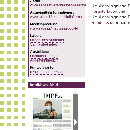
Ärzte:
www.sabes.it/verschreibendeaerzte
Um digital signiert
herunterladen
und ins
Arzneimittelinformationen:
www.sabes.it/arzneimittelinformationen
Um digital signiert
Reader X
oder neuere
Medizinprodukte:
www.sabes.it/medizinprodukte
Labor:
Labors des Südtiroler
Sanitätsbetriebes
Ausbildung
Fachausbildung in
Allgemeinmedizin
Für Lieferanten
NSO - Lieferadressen
ImpfNews, Nr. 4