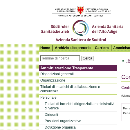
Azienda Sanitaria dell'Alto Adige
Home
Archivio albo pretorio
Carriera
Amministr
Cerca
H
Amministrazione Trasparente
Disposizioni generali
Con
Organizzazione
Titolari di incarichi di collaborazione e
Contr
consulenza
(Ultim
Personale
Titolari di incarichi dirigenziali amministrativi
di vertice
Per 
Per a
Dirigenti
Posizioni organizzative
Dotazione organica