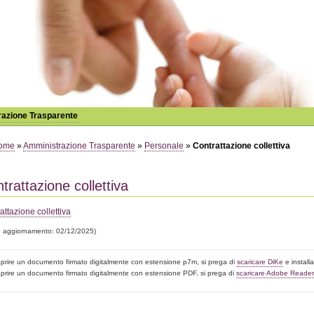
azione Trasparente
ome
»
Amministrazione Trasparente
»
Personale
»
Contrattazione collettiva
trattazione collettiva
attazione collettiva
o aggiornamento: 02/12/2025)
aprire un documento firmato digitalmente con estensione p7m, si prega di
scaricare DiKe
e install
prire un documento firmato digitalmente con estensione PDF, si prega di
scaricare Adobe Reade