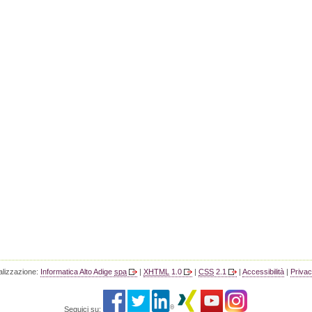
ealizzazione:
Informatica Alto Adige
spa
|
XHTML
1.0
|
CSS
2.1
|
Accessibilità
|
Priva
Seguici su: