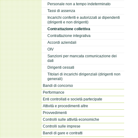
Personale non a tempo indeterminato
Tassi di assenza
Incarichi conferiti e autorizzati ai dipendenti
(dirigenti e non dirigenti)
Contrattazione collettiva
Contrattazione integrativa
Accordi aziendali
OIV
Sanzioni per mancata comunicazione dei
dati
Dirigenti cessati
Titolari di incarichi dirigenziali (dirigenti non
generali)
Bandi di concorso
Performance
Enti controllati e società partecipate
Attività e procedimenti altre
Provvedimenti
Controlli sulle attività economiche
Controlli sulle imprese
Bandi di gare e contratti