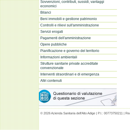
Sovvenzioni, contributi, sussidi, vantaggi
economici
Bilanci
Beni immobili e gestione patrimonio
Controlli e rilievi sull'amministrazione
Servizi erogati
Pagamenti dell'amministrazione
Opere pubbliche
Pianificazione e governo del territorio
Informazioni ambientali
Strutture sanitarie private accreditate
convenzionate
Interventi straordinari e di emergenza
Altri contenuti
© 2026 Azienda Sanitaria dell'Alto Adige | P.I.: 00773750211 | R