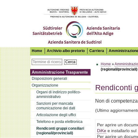
Azienda Sanitaria dell'Alto Adige
Home
Archivio albo pretorio
Carriera
Amministrazione
Cerca
Home
»
Amministrazi
(regionali/provinciali)
Amministrazione Trasparente
Disposizioni generali
Organizzazione
Rendiconti gr
Organi di indirizzo politico-
amministrativo
Non di competenza
Sanzioni per mancata
comunicazione dei dati
(Ultimo aggiornament
Articolazione degli uffici
Telefono e posta elettronica
Per aprire un docume
Rendiconti gruppi consiliari
DiKe
e installarlo su
(regionali/provinciali)
Per aprire un docume