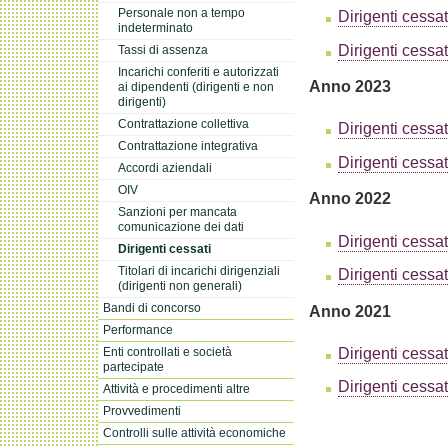
Personale non a tempo
Dirigenti cessa
indeterminato
Dirigenti cessat
Tassi di assenza
Incarichi conferiti e autorizzati
Anno 2023
ai dipendenti (dirigenti e non
dirigenti)
Contrattazione collettiva
Dirigenti cessa
Contrattazione integrativa
Dirigenti cessat
Accordi aziendali
OIV
Anno 2022
Sanzioni per mancata
comunicazione dei dati
Dirigenti cessa
Dirigenti cessati
Titolari di incarichi dirigenziali
Dirigenti cessat
(dirigenti non generali)
Bandi di concorso
Anno 2021
Performance
Dirigenti cessa
Enti controllati e società
partecipate
Dirigenti cessat
Attività e procedimenti altre
Provvedimenti
Controlli sulle attività economiche