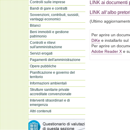
LINK ai documenti pu
Controlli sulle imprese
Bandi di gare e contratti
LINK all‘albo pretor
Sovvenzioni, contributi, sussidi,
vantaggi economici
(Ultimo aggiornament
Bilanci
Beni immobili e gestione
Per aprire un docume
patrimonio
DiKe
e installarlo su
Controlli e rilievi
Per aprire un docume
sull'amministrazione
Adobe Reader X
e su
Servizi erogati
Pagamenti dell'amministrazione
Opere pubbliche
Pianificazione e governo del
territorio
Informazioni ambientali
Strutture sanitarie private
accreditate convenzionate
Interventi straordinari e di
emergenza
Altri contenuti