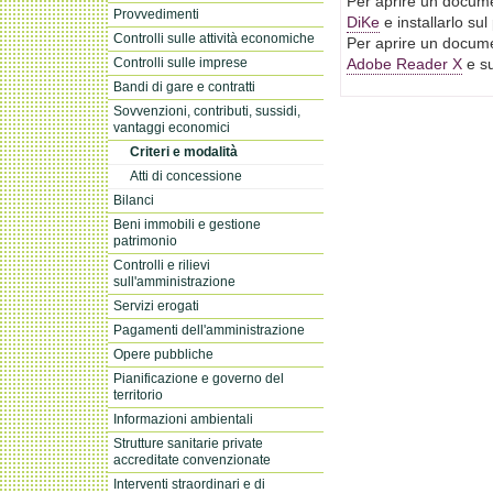
Per aprire un docume
Provvedimenti
DiKe
e installarlo su
Controlli sulle attività economiche
Per aprire un docume
Controlli sulle imprese
Adobe Reader X
e su
Bandi di gare e contratti
Sovvenzioni, contributi, sussidi,
vantaggi economici
Criteri e modalità
Atti di concessione
Bilanci
Beni immobili e gestione
patrimonio
Controlli e rilievi
sull'amministrazione
Servizi erogati
Pagamenti dell'amministrazione
Opere pubbliche
Pianificazione e governo del
territorio
Informazioni ambientali
Strutture sanitarie private
accreditate convenzionate
Interventi straordinari e di