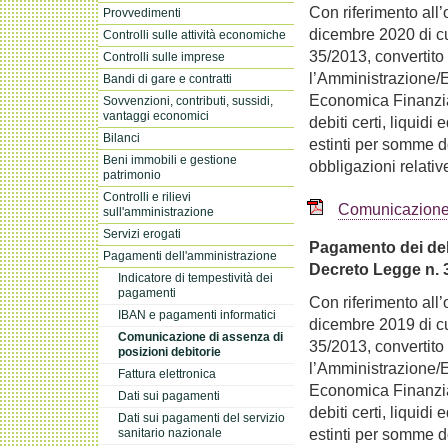
Con riferimento all’
Provvedimenti
dicembre 2020 di cui
Controlli sulle attività economiche
35/2013, convertito
Controlli sulle imprese
l’Amministrazione/En
Bandi di gare e contratti
Economica Finanziar
Sovvenzioni, contributi, sussidi,
vantaggi economici
debiti certi, liquid
Bilanci
estinti per somme do
Beni immobili e gestione
obbligazioni relativ
patrimonio
Controlli e rilievi
Comunicazione 
sull'amministrazione
Servizi erogati
Pagamento dei debi
Pagamenti dell'amministrazione
Decreto Legge n. 
Indicatore di tempestività dei
pagamenti
Con riferimento all’
IBAN e pagamenti informatici
dicembre 2019 di cui
Comunicazione di assenza di
35/2013, convertito
posizioni debitorie
l’Amministrazione/En
Fattura elettronica
Economica Finanziar
Dati sui pagamenti
debiti certi, liquid
Dati sui pagamenti del servizio
estinti per somme do
sanitario nazionale