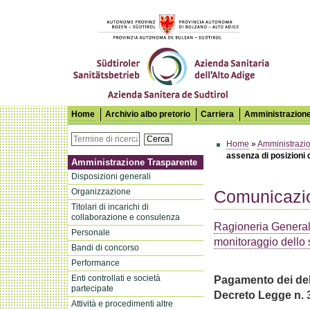
Azienda Sanitaria dell'Alto Adige
Home
Archivio albo pretorio
Carriera
Amministrazione
Cerca
Home
»
Amministrazi
assenza di posizioni 
Amministrazione Trasparente
Disposizioni generali
Organizzazione
Comunicazion
Titolari di incarichi di
collaborazione e consulenza
Ragioneria Generale
Personale
monitoraggio dello s
Bandi di concorso
Performance
Enti controllati e società
Pagamento dei debi
partecipate
Decreto Legge n. 
Attività e procedimenti altre