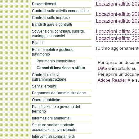
Locazioni-affitto 20
Provvedimenti
Controlli sulle attività economiche
Locazioni-affitto 20
Controlli sulle imprese
Locazioni-affitto 20
Bandi di gare e contratti
Locazioni-affitto 20
Sovvenzioni, contributi, sussidi,
vantaggi economici
Locazioni-affitto 20
Bilanci
(Ultimo aggiornament
Beni immobili e gestione
patrimonio
Patrimonio immobiliare
Per aprire un docume
Canoni di locazione o affitto
DiKe
e installarlo su
Per aprire un docume
Controlli e rilievi
sull'amministrazione
Adobe Reader X
e su
Servizi erogati
Pagamenti dell'amministrazione
Opere pubbliche
Pianificazione e governo del
territorio
Informazioni ambientali
Strutture sanitarie private
accreditate convenzionate
Interventi straordinari e di