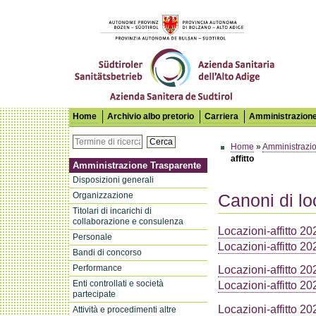
Azienda Sanitaria dell'Alto Adige
Home
Archivio albo pretorio
Carriera
Amministrazione
Cerca
Home
»
Amministrazi
affitto
Amministrazione Trasparente
Disposizioni generali
Organizzazione
Canoni di lo
Titolari di incarichi di
collaborazione e consulenza
Locazioni-affitto 20
Personale
Locazioni-affitto 20
Bandi di concorso
Performance
Locazioni-affitto 20
Enti controllati e società
Locazioni-affitto 20
partecipate
Locazioni-affitto 20
Attività e procedimenti altre