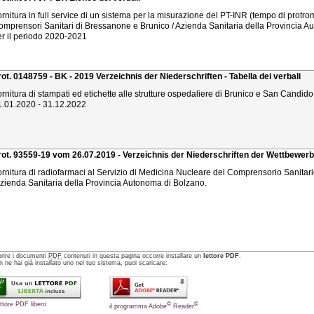
rnitura in full service di un sistema per la misurazione del PT-INR (tempo di protro
omprensori Sanitari di Bressanone e Brunico / Azienda Sanitaria della Provincia 
er il periodo 2020-2021
rot. 0148759 - BK - 2019 Verzeichnis der Niederschriften - Tabella dei verbali
rnitura di stampati ed etichette alle strutture ospedaliere di Brunico e San Candido
1.01.2020 - 31.12.2022
rot. 93559-19 vom 26.07.2019 - Verzeichnis der Niederschriften der Wettbew
ornitura di radiofarmaci al Servizio di Medicina Nucleare del Comprensorio Sanitar
Azienda Sanitaria della Provincia Autonoma di Bolzano.
prire i documenti
PDF
contenuti in questa pagina occorre installare un
lettore PDF
.
 ne hai già installato uno nel tuo sistema, puoi scaricare:
ettore PDF libero
©
©
il programma Adobe
Reader