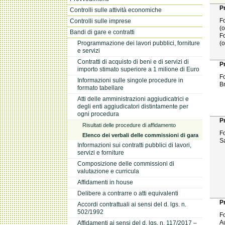
P
Controlli sulle attività economiche
Controlli sulle imprese
Fo
(o
Bandi di gare e contratti
Fo
Programmazione dei lavori pubblici, forniture
(o
e servizi
Contratti di acquisto di beni e di servizi di
P
importo stimato superiore a 1 milione di Euro
Fo
Informazioni sulle singole procedure in
B
formato tabellare
Atti delle amministrazioni aggiudicatrici e
degli enti aggiudicatori distintamente per
ogni procedura
P
Risultati delle procedure di affidamento
F
Elenco dei verbali delle commissioni di gara
S
Informazioni sui contratti pubblici di lavori,
servizi e forniture
Composizione delle commissioni di
valutazione e curricula
Affidamenti in house
Delibere a contrarre o atti equivalenti
P
Accordi contrattuali ai sensi del d. lgs. n.
502/1992
Fo
A
Affidamenti ai sensi del d. lgs. n. 117/2017 –