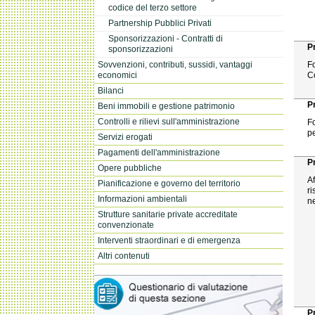
codice del terzo settore
Partnership Pubblici Privati
Sponsorizzazioni - Contratti di
P
sponsorizzazioni
Sovvenzioni, contributi, sussidi, vantaggi
Fo
economici
C
Bilanci
P
Beni immobili e gestione patrimonio
Controlli e rilievi sull'amministrazione
F
p
Servizi erogati
Pagamenti dell'amministrazione
P
Opere pubbliche
Af
Pianificazione e governo del territorio
ri
Informazioni ambientali
n
Strutture sanitarie private accreditate
convenzionate
Interventi straordinari e di emergenza
Altri contenuti
P