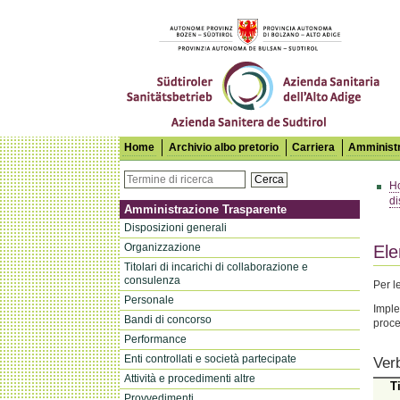
Azienda Sanitaria dell'Alto Adige
Home
Archivio albo pretorio
Carriera
Amministr
Cerca
H
di
Amministrazione Trasparente
Disposizioni generali
Organizzazione
Ele
Titolari di incarichi di collaborazione e
consulenza
Per l
Personale
Imple
Bandi di concorso
proce
Performance
Enti controllati e società partecipate
Ver
Attività e procedimenti altre
T
Provvedimenti