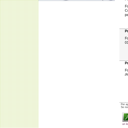
Fo
C
p
P
Fo
0
P
F
/
Per a
Se non
un l