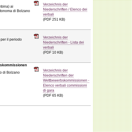
Verzeichnis der
mbina) ai
Niederschriften / Elenco dei
Autonoma di Bolzano
verbali
(PDF 251 KB)
Verzeichnis der
 per il periodo
Niederschriften - Lista dei
verbali
(PDF 10 KB)
erbskommissionen
Verzeichnis der
io di Bolzano
Niederschriften der
Wettbewerbskommissionen -
Elenco verbali commissioni
di gara
(PDF 65 KB)