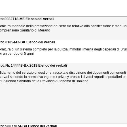
rot.0082718-ME Elenco dei verbali
rnitura triennale della prestazione del servizio relativo alla sanificazione e manute
omprensorio Sanitario di Merano
rot. 0105442-BK Elenco dei verbali
ornitura di un sistema completo per la pulizia immobili interna degli ospedali di B
er un periodo di 5 anni
rot. Nr. 144448-BX 2019 Elenco dei verbali
fidamento del servizio di gestione, raccolta e distruzione dei documenti contenenti d
servati secondo la normativa vigente / privacy presso i diversi reparti ospedalieri e di
ell’Azienda Sanitaria della Provincia Autonoma di Bolzano
rot.n.0077074-BX Elenco dei verbali