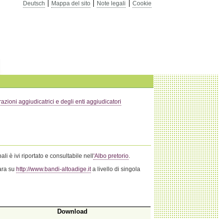
Deutsch
Mappa del sito
Note legali
Cookie
razioni aggiudicatrici e degli enti aggiudicatori
i è ivi riportato e consultabile nell
'Albo pretorio
.
gara su
http://www.bandi-altoadige.it
a livello di singola
Download