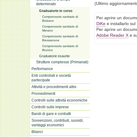
(Ultimo aggiornament
determinato
Graduatorie in corso
Comprensorio sanitario di
Per aprire un docume
Bolzano
DiKe
e installarlo su
Comprensorio sanitario di
Per aprire un docume
Merano
Adobe Reader X
e su
Comprensorio sanitario di
Bressanone
Comprensorio sanitario di
Brunico
Graduatorie esaurite
Strutture complesse (Primariati)
Performance
Enti controllati e società
partecipate
Attività e procedimenti altre
Provvedimenti
Controlli sulle attività economiche
Controlli sulle imprese
Bandi di gare e contratti
Sovvenzioni, contributi, sussidi,
vantaggi economici
Bilanci