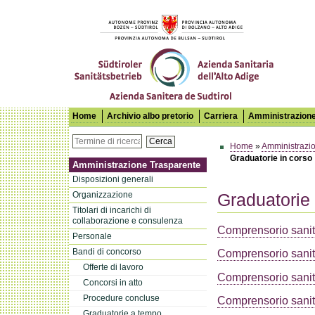
Azienda Sanitaria dell'Alto Adige
Home
Archivio albo pretorio
Carriera
Amministrazione
Cerca
Home
»
Amministrazi
Graduatorie in corso
Amministrazione Trasparente
Disposizioni generali
Organizzazione
Graduatorie 
Titolari di incarichi di
collaborazione e consulenza
Comprensorio sanit
Personale
Bandi di concorso
Comprensorio sanit
Offerte di lavoro
Comprensorio sanit
Concorsi in atto
Procedure concluse
Comprensorio sanit
Graduatorie a tempo