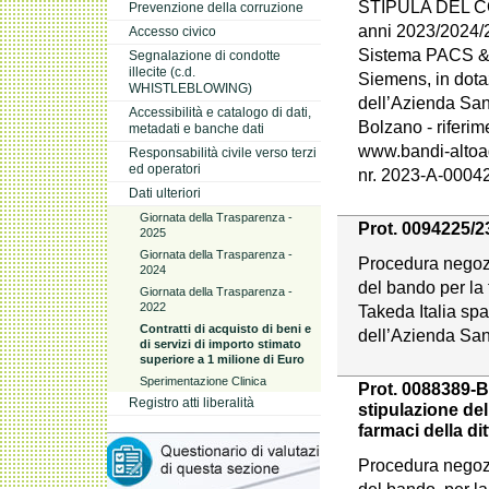
STIPULA DEL CO
Prevenzione della corruzione
anni 2023/2024/
Accesso civico
Sistema PACS & 
Segnalazione di condotte
illecite (c.d.
Siemens, in dotaz
WHISTLEBLOWING)
dell’Azienda San
Accessibilità e catalogo di dati,
Bolzano - riferi
metadati e banche dati
www.bandi-altoad
Responsabilità civile verso terzi
ed operatori
nr. 2023-A-0004
Dati ulteriori
Giornata della Trasparenza -
Prot. 0094225/23
2025
Giornata della Trasparenza -
Procedura negoz
2024
del bando per la f
Giornata della Trasparenza -
2022
Takeda Italia spa
Contratti di acquisto di beni e
dell’Azienda Sani
di servizi di importo stimato
superiore a 1 milione di Euro
Sperimentazione Clinica
Prot. 0088389-BZ
Registro atti liberalità
stipulazione del
farmaci della 
Procedura negoz