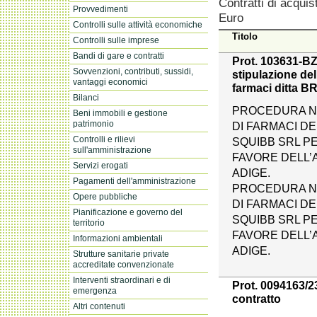
Contratti di acquis
Provvedimenti
Euro
Controlli sulle attività economiche
Titolo
Controlli sulle imprese
Bandi di gare e contratti
Prot. 103631-BZ 
Sovvenzioni, contributi, sussidi,
stipulazione del
vantaggi economici
farmaci ditta
Bilanci
PROCEDURA NE
Beni immobili e gestione
patrimonio
DI FARMACI DE
Controlli e rilievi
SQUIBB SRL PE
sull'amministrazione
FAVORE DELL’A
Servizi erogati
ADIGE.
Pagamenti dell'amministrazione
PROCEDURA NE
Opere pubbliche
DI FARMACI DE
Pianificazione e governo del
SQUIBB SRL PE
territorio
FAVORE DELL’A
Informazioni ambientali
ADIGE.
Strutture sanitarie private
accreditate convenzionate
Interventi straordinari e di
Prot. 0094163/2
emergenza
contratto
Altri contenuti