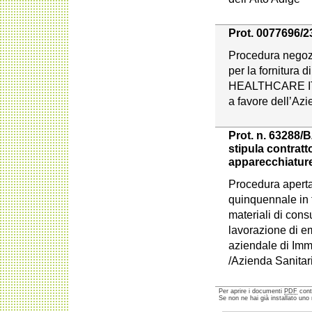
Prot. 0077696/23
Procedura negoz
per la fornitura d
HEALTHCARE ITA
a favore dell’Azi
Prot. n. 63288/B
stipula contratto
apparecchiature
Procedura aperta
quinquennale in f
materiali di cons
lavorazione di e
aziendale di Im
/Azienda Sanitari
Per aprire i documenti
PDF
cont
Se non ne hai già installato uno