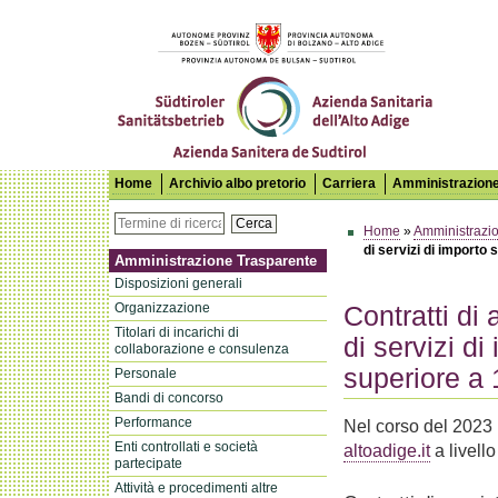
Azienda Sanitaria dell'Alto Adige
Home
Archivio albo pretorio
Carriera
Amministrazione
Cerca
Home
»
Amministrazi
di servizi di importo 
Amministrazione Trasparente
Disposizioni generali
Organizzazione
Contratti di 
Titolari di incarichi di
di servizi di
collaborazione e consulenza
superiore a 
Personale
Bandi di concorso
Performance
Nel corso del 2023 
Enti controllati e società
altoadige.it
a livell
partecipate
Attività e procedimenti altre