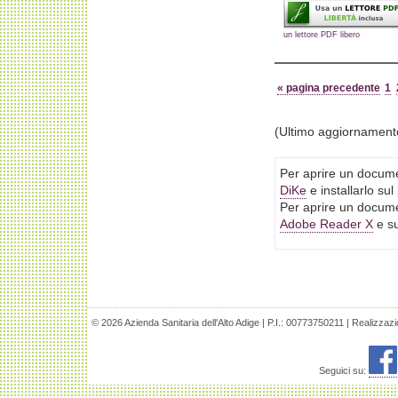
un lettore PDF libero
« pagina precedente
1
(Ultimo aggiornament
Per aprire un docume
DiKe
e installarlo su
Per aprire un docume
Adobe Reader X
e su
© 2026 Azienda Sanitaria dell'Alto Adige | P.I.: 00773750211 | Realizzaz
Seguici su: